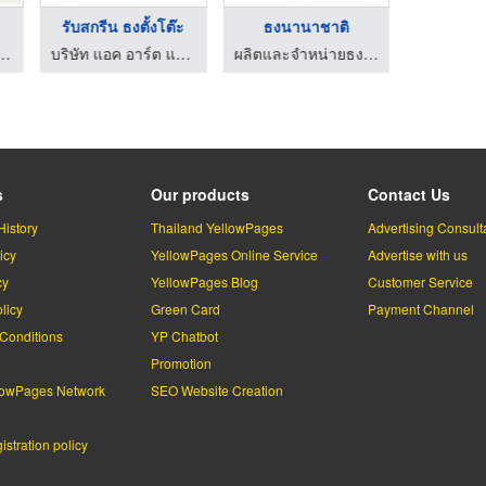
รับสกรีน ธงตั้งโต๊ะ
ธงนานาชาติ
Backpa
 นายทำถูก จำกัด
บริษัท แอค อาร์ต แอดเวอร์ไทซิ่ง จำกัด
ผลิตและจำหน่ายธงทุกประเภท ตงก๊วน มีเดีย พริ้นติ้ง
s
Our products
Contact Us
History
Thailand YellowPages
Advertising Consult
icy
YellowPages Online Service
Advertise with us
cy
YellowPages Blog
Customer Service
licy
Green Card
Payment Channel
Conditions
YP Chatbot
l
Promotion
lowPages Network
SEO Website Creation
stration policy