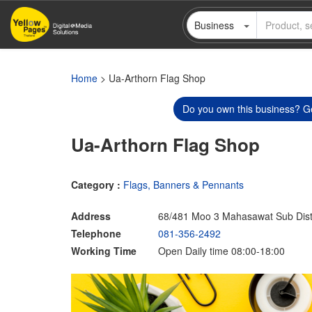
Skip
Business
to
main
content
Home
> Ua-Arthorn Flag Shop
Do you own this business? Ge
Ua-Arthorn Flag Shop
Category :
Flags, Banners & Pennants
Address
68/481 Moo 3 Mahasawat Sub Dis
Telephone
081-356-2492
Working Time
Open Daily time 08:00-18:00