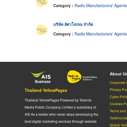
Category :
Radio Manufacturers' Agents
บริษัท อัศวโสภณ จำกัด
Category :
Radio Manufacturers' Agents
About U
Corporate 
Privacy Pol
Thailand YellowPages
Cyber-Poli
Thailand YellowPages Powered by Teleinfo
Cookies-Po
Media Public Company Limited a subsidiary of
Terms and 
AIS As a leader who never stops developing the
Testimonia
best digital marketing services through website
Global Yel