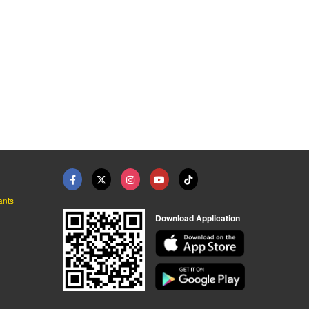
ants
Download Application