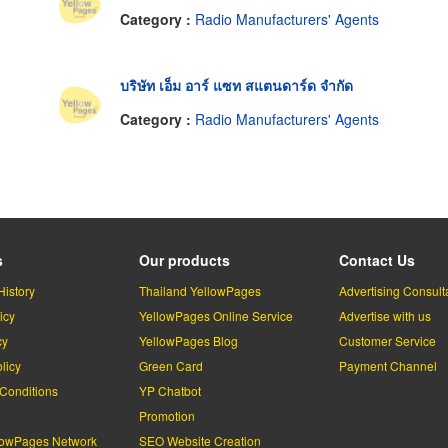
Category :
Radio Manufacturers' Agents
บริษัท เอ็ม อาร์ แซท สแตนดาร์ด จำกัด
Category :
Radio Manufacturers' Agents
s
Our products
Contact Us
History
Thailand YellowPages
Advertising Consult
icy
YellowPages Online Service
Advertise with us
cy
YellowPages Blog
Customer Service
licy
Green Card
Payment Channel
Conditions
YP Chatbot
l
Promotion
lowPages Network
SEO Website Creation