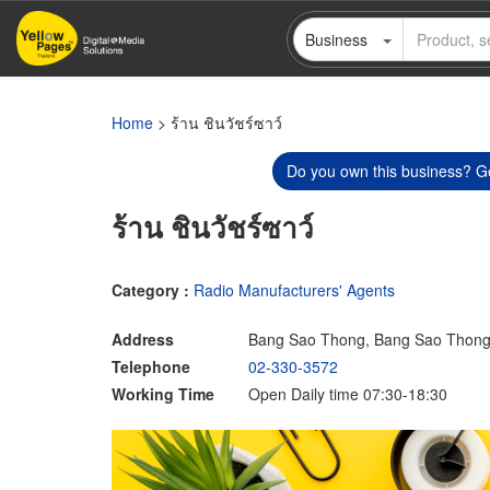
Skip
Business
to
main
content
Home
> ร้าน ชินวัชร์ซาว์
Do you own this business? Ge
ร้าน ชินวัชร์ซาว์
Category :
Radio Manufacturers' Agents
Address
Bang Sao Thong, Bang Sao Thong
Telephone
02-330-3572
Working Time
Open Daily time 07:30-18:30