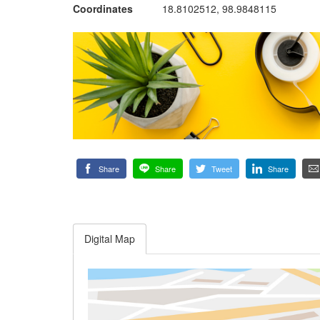
Coordinates
18.8102512, 98.9848115
Share
Share
Tweet
Share
Digital Map