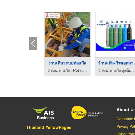
รับซ่อมเตาแก๊สใกล้ฉั ...
งานเดินระบบท่อแก๊ส
ร้านแก๊ส-
จำหน่ายแก๊สLPG แก๊สหุงต้ม - สุพรีม เอ็นเนอร์ยี
จำหน่ายแก๊สLPG แก๊สหุงต้ม - สุพรีม เอ็นเนอร์ยี
จำหน่ายแก๊สหุงต้ม 
About U
Corporate 
Privacy Pol
Thailand YellowPages
Cyber-Poli