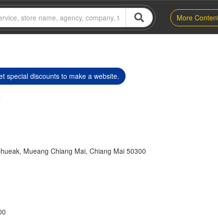
More Conten
t special discounts to make a website.
hueak, Mueang Chiang Mai, Chiang Mai 50300
00