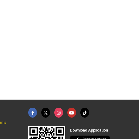
ร้านส่งถังแก๊สปลวกแด ...
แก๊สหุงต้ม เวิลด์ แก ...
จำหน่ายแก๊สหุงต้ม LP ...
จำหน่ายแก๊สหุงต้ม ระยอง - แชมป์แก๊ส
จำหน่ายแก๊สหุงต้ม ระยอง - แชมป์แก๊ส
จำหน่ายแก๊สLPG แก๊สหุงต้ม - สุพรีม เอ็นเนอร์ยี
ants
Download Application