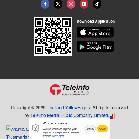
Download Application
Copyright © 2569
Thailand YellowPages.
All rights reserved
by
Teleinfo Media Public Company Limited.
We use cookies
Setting
Accept
We use cookies to improve your
experience and performance on our
website.
Learn more