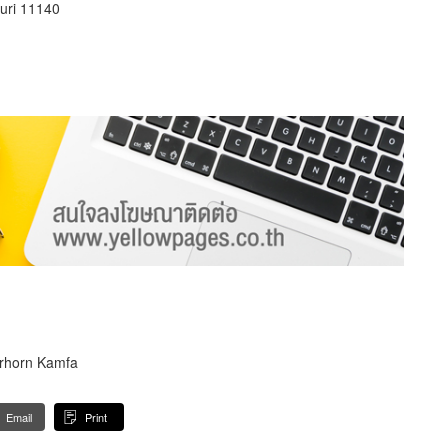
uri 11140
erhorn Kamfa
Email
Print