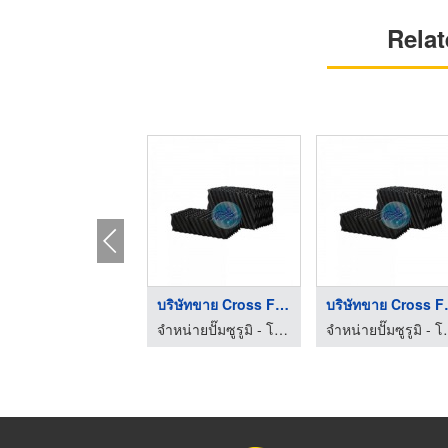
Relat
บริษัทขาย Cross Flow ...
บริษัทข
จำหน่ายปั๊มซูรูมิ - โซลิด อินเตอร์เทค
จำหน่ายปั๊มซู