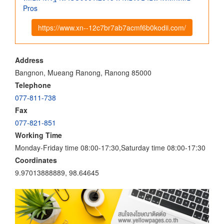
Pros
https://www.xn--12c7br7ab7acmf6b0kodii.com/
Address
Bangnon, Mueang Ranong, Ranong 85000
Telephone
077-811-738
Fax
077-821-851
Working Time
Monday-Friday time 08:00-17:30,Saturday time 08:00-17:30
Coordinates
9.97013888889, 98.64645