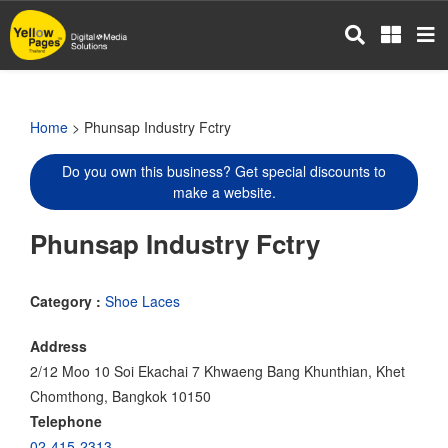
Skip
to
main
content
Home
> Phunsap Industry Fctry
Do you own this business? Get special discounts to
make a website.
Phunsap Industry Fctry
Category :
Shoe Laces
Address
2/12 Moo 10 Soi Ekachai 7 Khwaeng Bang Khunthian, Khet
Chomthong, Bangkok 10150
Telephone
02-415-2313