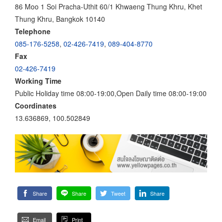
86 Moo 1 Soi Pracha-Uthit 60/1 Khwaeng Thung Khru, Khet
Thung Khru, Bangkok 10140
Telephone
085-176-5258
,
02-426-7419
,
089-404-8770
Fax
02-426-7419
Working Time
Public Holiday time 08:00-19:00,Open Daily time 08:00-19:00
Coordinates
13.636869, 100.502849
Share
Share
Tweet
Share
Email
Print