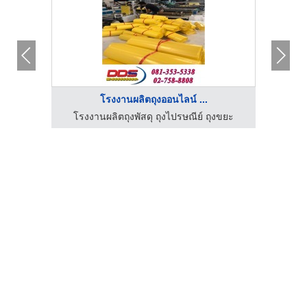
โรงงานผลิตถุงออนไลน์ ...
โรงงานแพคเกจถุงพลาสติก ไทยโมเดิร์น อินดัสตรี้
โรงงานผลิตถุงพัสดุ ถุงไปรษณีย์ ถุงขยะ
โรง