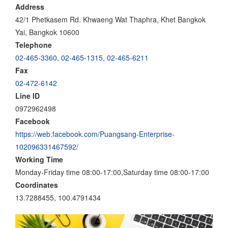
Address
42/1 Phetkasem Rd. Khwaeng Wat Thaphra, Khet Bangkok
Yai, Bangkok 10600
Telephone
02-465-3360
,
02-465-1315
,
02-465-6211
Fax
02-472-6142
Line ID
0972962498
Facebook
https://web.facebook.com/Puangsang-Enterprise-
102096331467592/
Working Time
Monday-Friday time 08:00-17:00,Saturday time 08:00-17:00
Coordinates
13.7288455, 100.4791434