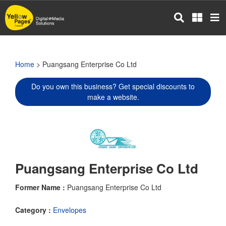
Skip
to
main
content
Home
> Puangsang Enterprise Co Ltd
Do you own this business? Get special discounts to
make a website.
Puangsang Enterprise Co Ltd
Former Name :
Puangsang Enterprise Co Ltd
Category :
Envelopes