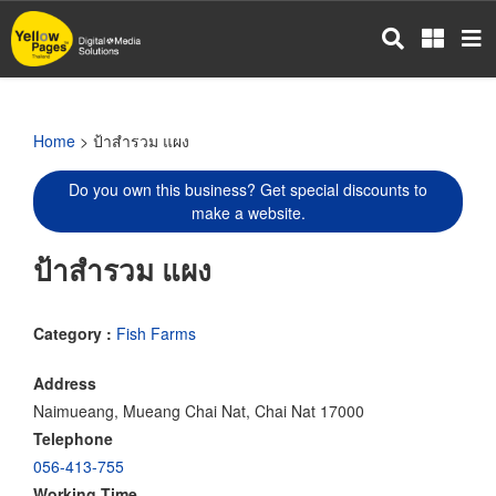
Skip
to
main
content
Home
> ป้าสำรวม แผง
Do you own this business? Get special discounts to
make a website.
ป้าสำรวม แผง
Category :
Fish Farms
Address
Naimueang, Mueang Chai Nat, Chai Nat 17000
Telephone
056-413-755
Working Time