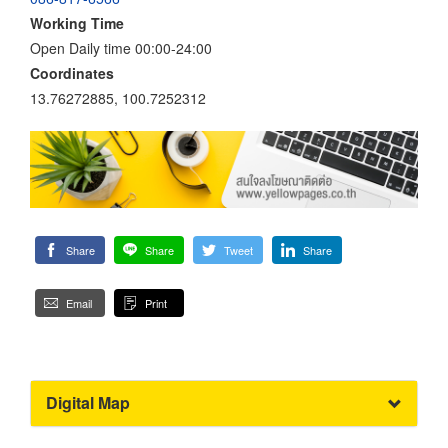
Working Time
Open Daily time 00:00-24:00
Coordinates
13.76272885, 100.7252312
Share
Share
Tweet
Share
Email
Print
Digital Map