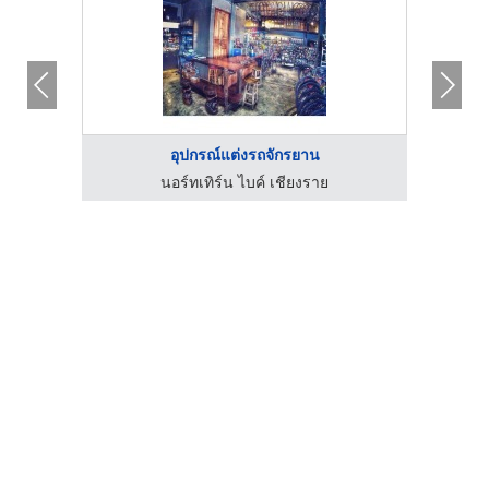
อุปกรณ์แต่งรถจักรยาน
บริษัท อาร์ เจ ลอนดอนเคมีคอลอินดัสทรีส์ จำกัด
นอร์ทเทิร์น ไบค์ เชียงราย