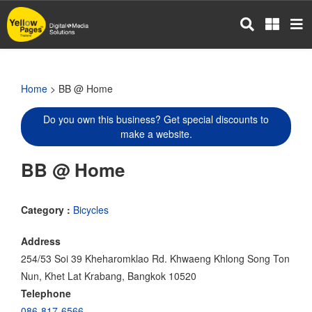
Skip
to
main
content
Home
> BB @ Home
Do you own this business? Get special discounts to
make a website.
BB @ Home
Category :
Bicycles
Address
254/53 Soi 39 Kheharomklao Rd. Khwaeng Khlong Song Ton
Nun, Khet Lat Krabang, Bangkok 10520
Telephone
086-817-6566