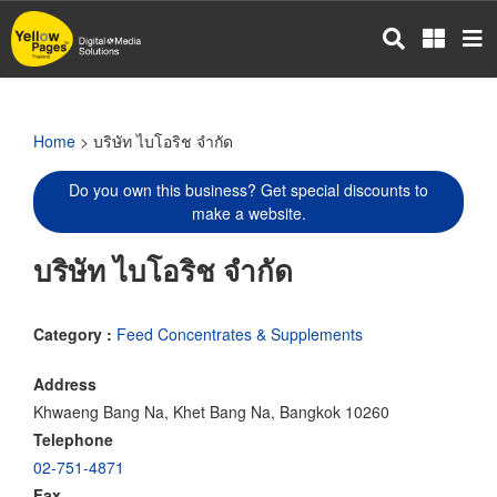
Skip
to
main
content
Home
> บริษัท ไบโอริช จำกัด
Do you own this business? Get special discounts to
make a website.
บริษัท ไบโอริช จำกัด
Category :
Feed Concentrates & Supplements
Address
Khwaeng Bang Na, Khet Bang Na, Bangkok 10260
Telephone
02-751-4871
Fax