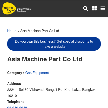
Skip
to
main
content
Home
> Asia Machine Part Co Ltd
Do you own this business? Get special discounts to
make a website.
Asia Machine Part Co Ltd
Category :
Gas Equipment
Address
222/11 Soi 60 Vibhavadi-Rangsit Rd. Khet Laksi, Bangkok
10210
Telephone
02-940-9949