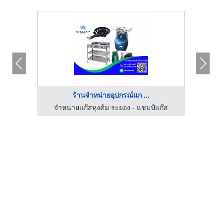
ร้านจำหน่ายอุปกรณ์แก ...
รับติดตั้งวางระบบแก๊ส - เคเอชจี แอลพีจี โปรดักส์
จำหน่ายแก๊สหุงต้ม ระยอง - แชมป์แก๊ส
จำห