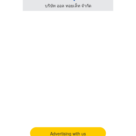
ค
บริษัท ออล ทอยเล็ท จำกัด
Advertising with us