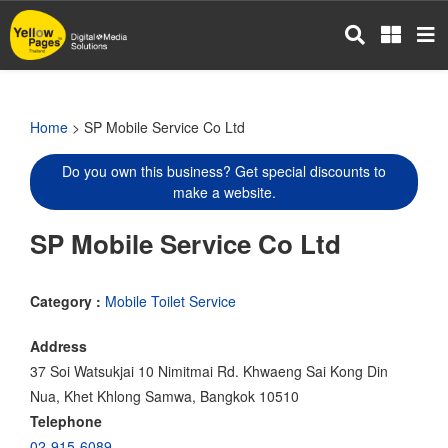
Skip
to
main
content
Home
> SP Mobile Service Co Ltd
Do you own this business? Get special discounts to
make a website.
SP Mobile Service Co Ltd
Category :
Mobile Toilet Service
Address
37 Soi Watsukjai 10 Nimitmai Rd. Khwaeng Sai Kong Din
Nua, Khet Khlong Samwa, Bangkok 10510
Telephone
02-915-6089