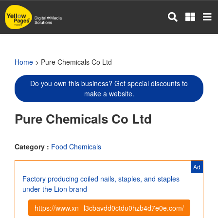
Skip
to
main
content
Home
> Pure Chemicals Co Ltd
Do you own this business? Get special discounts to
make a website.
Pure Chemicals Co Ltd
Category :
Food Chemicals
Ad
Factory producing coiled nails, staples, and staples
under the Lion brand
https://www.xn--l3cbavdd0ctdu0hzb4d7e0e.com/