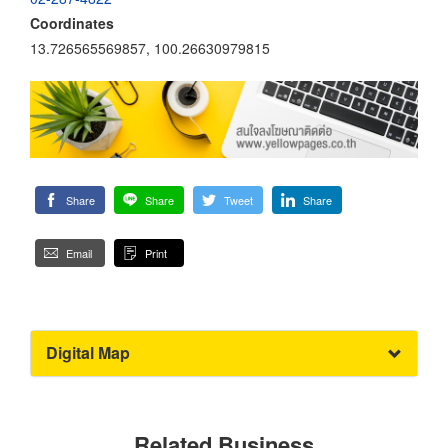
Coordinates
13.726565569857, 100.26630979815
Share
Share
Tweet
Share
Email
Print
Digital Map
Related Business