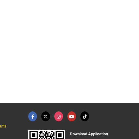
รับม้วนเหล็ก ลาดกระบ ...
งานประติมากรรมตกแต่ง ...
เหล็กชุบซิงค์ ระยอง
โรงงานเลเซอร์ ตัด พับ ม้วน เชื่อม เหล็ก พีซี สตีล
โรงงานผลิตชิ้นงานประติมากรรม
ร้านขายเหล็ก ระยอง - โชคสุขใจ ค้าเหล็ก
ants
Download Application