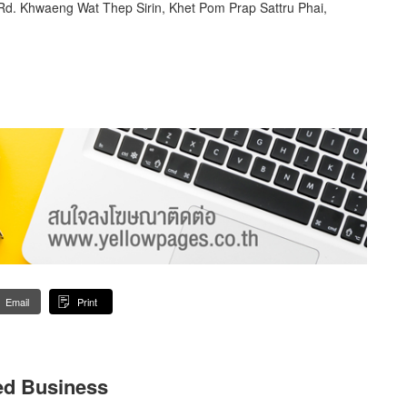
d. Khwaeng Wat Thep Sirin, Khet Pom Prap Sattru Phai,
Email
Print
ed Business