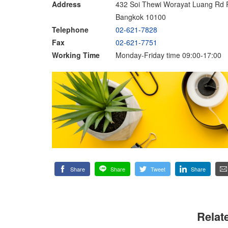
Address
432 Soi Thewi Worayat Luang Rd R
Bangkok 10100
Telephone
02-621-7828
Fax
02-621-7751
Working Time
Monday-Friday time 09:00-17:00
Share
Share
Tweet
Share
Relat