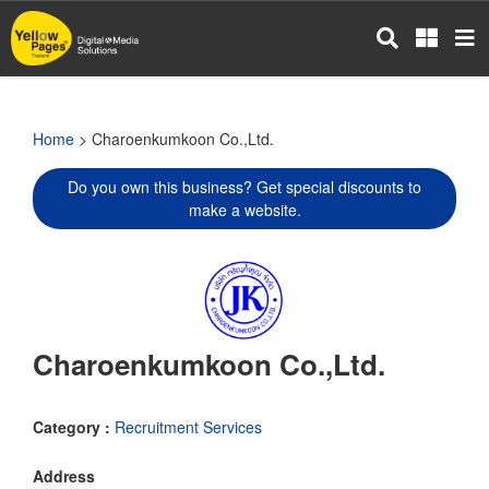
Skip
to
main
content
Home
> Charoenkumkoon Co.,Ltd.
Do you own this business? Get special discounts to
make a website.
Charoenkumkoon Co.,Ltd.
Category :
Recruitment Services
Address