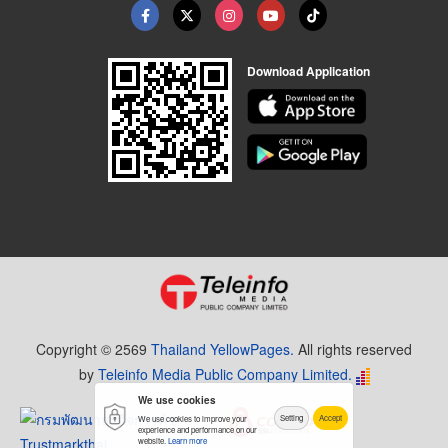
Download Application
Copyright © 2569
Thailand YellowPages.
All rights reserved
by
Teleinfo Media Public Company Limited.
We use cookies
Setting
Accept
We use cookies to improve your
experience and performance on our
website.
Learn more