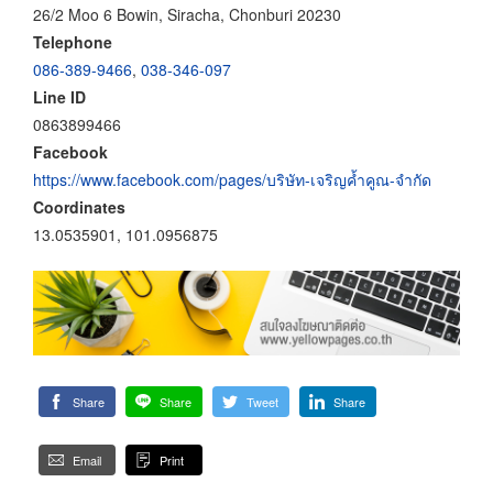
26/2 Moo 6 Bowin, Siracha, Chonburi 20230
Telephone
086-389-9466
,
038-346-097
Line ID
0863899466
Facebook
https://www.facebook.com/pages/บริษัท-เจริญค้ำคูณ-จำกัด
Coordinates
13.0535901, 101.0956875
Share
Share
Tweet
Share
Email
Print