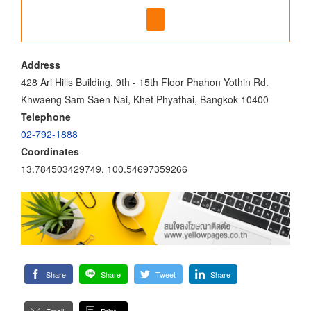
Address
428 Ari Hills Building, 9th - 15th Floor Phahon Yothin Rd.
Khwaeng Sam Saen Nai, Khet Phyathai, Bangkok 10400
Telephone
02-792-1888
Coordinates
13.784503429749, 100.54697359266
Share
Share
Tweet
Share