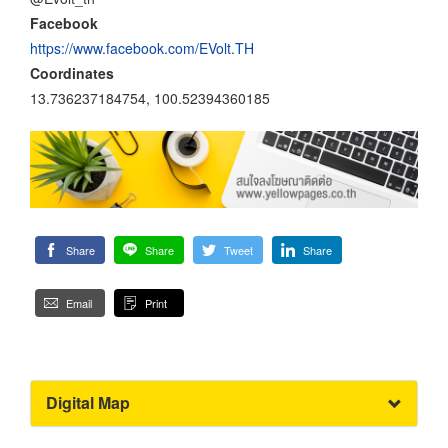
Facebook
https://www.facebook.com/EVolt.TH
Coordinates
13.736237184754, 100.52394360185
Share
Share
Tweet
Share
Email
Print
Digital Map