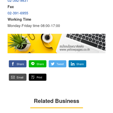
02-392-9831
Fax
02-391-6955
Working Time
Monday-Friday time 08:00-17:00
Share
Share
Tweet
Share
Email
Print
Related Business