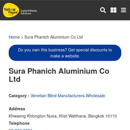
Skip
to
main
content
Home
> Sura Phanich Aluminium Co Ltd
Do you own this business? Get special discounts to
make a website.
Sura Phanich Aluminium Co
Ltd
Category :
Venetian Blind Manufacturers-Wholesale
Address
Khwaeng Khlongton Nuea, Khet Watthana, Bangkok 10110
Telephone