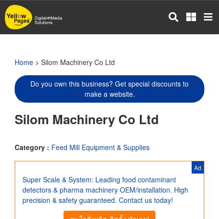
Skip
to
main
content
Home
> Silom Machinery Co Ltd
Do you own this business? Get special discounts to
make a website.
Silom Machinery Co Ltd
Category :
Feed Mill Equipment & Supplies
Ad
Super Scale & System: Leading food contaminant
detectors & pharma machinery OEM/installation. High
precision & safety guaranteed. Contact us today!
สนใจสั่งผลิต-ติดตั้ง ทักเลย!