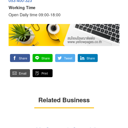
053-400-323
Working Time
Open Daily time 09:00-18:00
Share
Share
Tweet
Share
Email
Print
Related Business