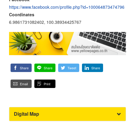
https://www.facebook.com/profile.php?id=100064873474796
Coordinates
6.9861731082402, 100.38934425767
Share
Share
Tweet
Share
Email
Print
Digital Map