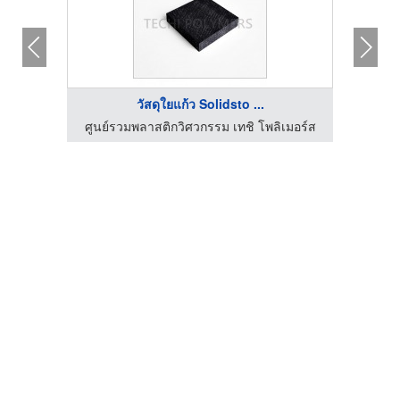
วัสดุใยแก้ว Solidsto ...
เมอร์ส
ศูนย์รวมพลาสติกวิศวกรรม เทชิ โพลิเมอร์ส
ศูนย์