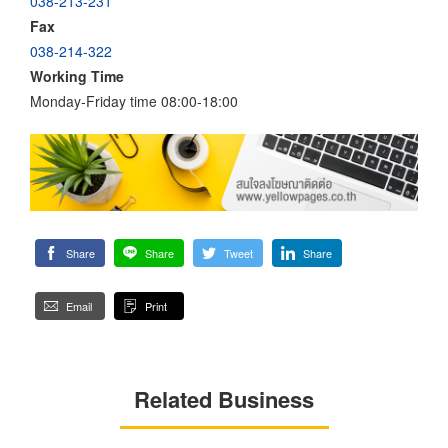
038-213-231
Fax
038-214-322
Working Time
Monday-Friday time 08:00-18:00
Share
Share
Tweet
Share
Email
Print
Related Business