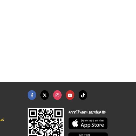
 เลเซอร์
รับเลเซอร์โลหะ ตามแบ ...
รับตัดเลเซอร์ ราคาถู ...
รับตัดเลเซอร์ตามแบบ งานตัดเลเซอร์โลหะ เหล็ก สแตนเลส
รับตัดเลเซอร์ตามแบบ งานตัดเลเซอร์โลหะ เหล็ก สแตนเลส
รับตัดเลเซอร์ตามแบบ งานตัดเลเซอร์โลหะ เหล็ก สแตนเลส
ดาวน์โหลดแอปพลิเคชัน
นธ์