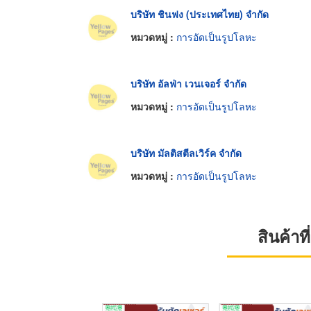
บริษัท ชินฟง (ประเทศไทย) จำกัด
หมวดหมู่ :
การอัดเป็นรูปโลหะ
บริษัท อัลฟ่า เวนเจอร์ จำกัด
หมวดหมู่ :
การอัดเป็นรูปโลหะ
บริษัท มัลติสตีลเวิร์ค จำกัด
หมวดหมู่ :
การอัดเป็นรูปโลหะ
สินค้า