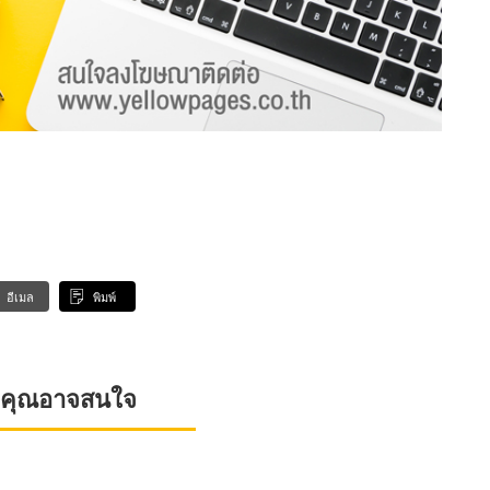
อีเมล
พิมพ์
ที่คุณอาจสนใจ