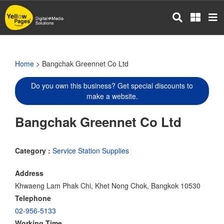
Skip
to
main
content
Home
> Bangchak Greennet Co Ltd
Do you own this business? Get special discounts to
make a website.
Bangchak Greennet Co Ltd
Category :
Service Station Supplies
Address
Khwaeng Lam Phak Chi, Khet Nong Chok, Bangkok 10530
Telephone
02-956-5133
Working Time