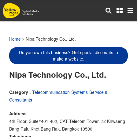
Skip
to
main
content
Home
> Nipa Technology Co., Ltd.
Do you own this business? Get special discounts to
make a website.
Nipa Technology Co., Ltd.
Category :
Telecommunication-Systems-Service &
Consultants
Address
4th Floor, Suite#401-402, CAT Telecom Tower, 72 Khwaeng
Bang Rak, Khet Bang Rak, Bangkok 10500
Telephone