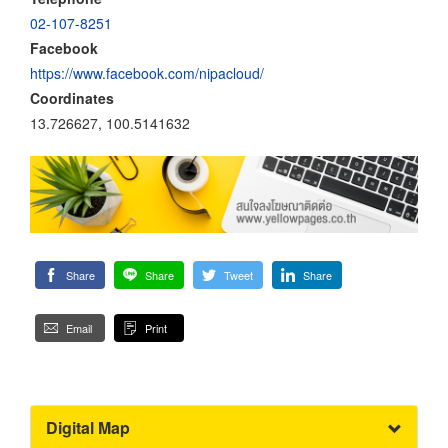
02-107-8251
Facebook
https://www.facebook.com/nipacloud/
Coordinates
13.726627, 100.5141632
Share
Share
Tweet
Share
Email
Print
Digital Map