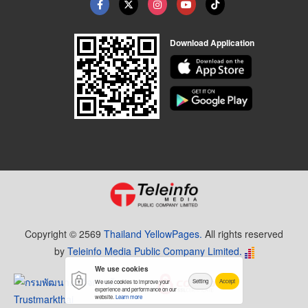
Download Application
Copyright © 2569
Thailand YellowPages.
All rights reserved
by
Teleinfo Media Public Company Limited.
We use cookies
Setting
Accept
We use cookies to improve your
experience and performance on our
website.
Learn more