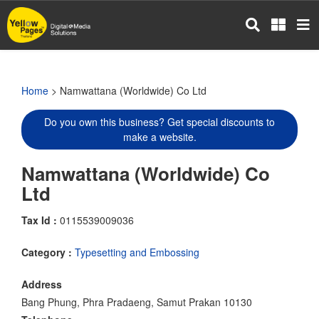
Skip
to
main
content
Home
> Namwattana (Worldwide) Co Ltd
Do you own this business? Get special discounts to
make a website.
Namwattana (Worldwide) Co
Ltd
Tax Id :
0115539009036
Category :
Typesetting and Embossing
Address
Bang Phung, Phra Pradaeng, Samut Prakan 10130