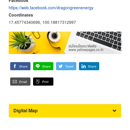
Facebook
https://web.facebook.com/dragongreenenergy
Coordinates
17.45774340696, 100.18817312997
Share
Share
Tweet
Share
Email
Print
Digital Map