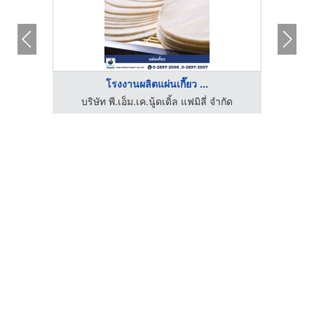
โรงงานผลิตแผ่นเกี๊ยว ...
บริษัท พี.เอ็ม.เค.นู้ดเดิ้ล แฟมิลี่ จำกัด
บร