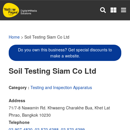
Skip
to
main
content
Home
> Soil Testing Siam Co Ltd
Do you own this business? Get special discounts to
make a website.
Soil Testing Siam Co Ltd
Category :
Testing and Inspection Apparatus
Address
71/7-8 Nawamin Rd. Khwaeng Charakhe Bua, Khet Lat
Phrao, Bangkok 10230
Telephone
02-907-4820
,
02-570-6388
,
02-570-6399