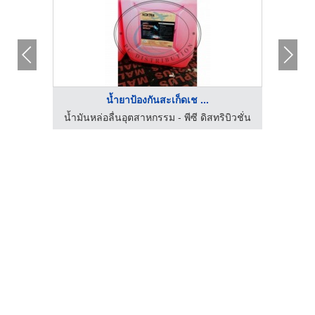
น้ำยาป้องกันสะเก็ดเช ...
บิวชั่น
น้ำมันหล่อลื่นอุตสาหกรรม - พีซี ดิสทริบิวชั่น