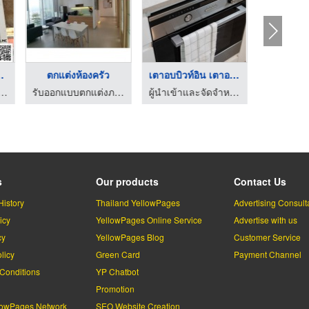
ครัวสแ ...
ตกแต่งห้องครัว
เตาอบบิวท์อิน เตาอบแ ...
้วน เหล็ก ลาดกระบัง - ซี.แอล.เมทัล
รับออกแบบตกแต่งภายใน-เจสซ์ อาร์คิเทค
ผู้นำเข้าและจัดจำหน่ายเครื่องใช้ไฟฟ้าภายในครัว
s
Our products
Contact Us
History
Thailand YellowPages
Advertising Consult
icy
YellowPages Online Service
Advertise with us
cy
YellowPages Blog
Customer Service
licy
Green Card
Payment Channel
Conditions
YP Chatbot
l
Promotion
lowPages Network
SEO Website Creation