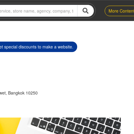
More Conten
t special discounts to make a website.
wet, Bangkok 10250