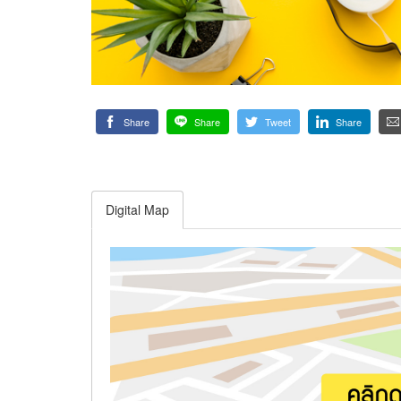
Share
Share
Tweet
Share
Digital Map