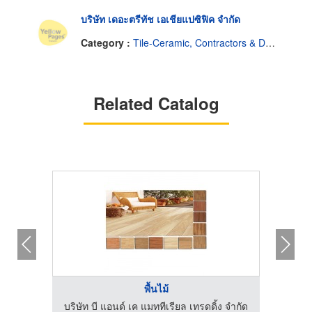
บริษัท เดอะตรีทัช เอเชียแปซิฟิค จำกัด
Category :
Tile-Ceramic, Contractors & Dealers
Related Catalog
พื้นไม้
ง จำกัด
บริษัท บี แอนด์ เค แมททีเรียล เทรดดิ้ง จำกัด
บริษัท