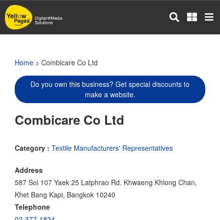
Skip
to
main
content
Home
> Combicare Co Ltd
Do you own this business? Get special discounts to
make a website.
Combicare Co Ltd
Category :
Textile Manufacturers' Representatives
Address
587 Soi 107 Yaek 25 Latphrao Rd. Khwaeng Khlong Chan,
Khet Bang Kapi, Bangkok 10240
Telephone
02-377-1834