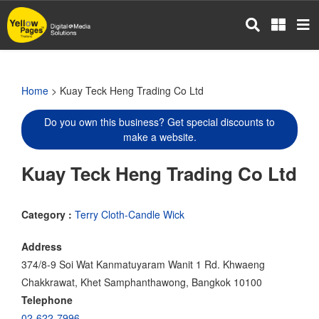
Skip
to
main
content
Home
> Kuay Teck Heng Trading Co Ltd
Do you own this business? Get special discounts to
make a website.
Kuay Teck Heng Trading Co Ltd
Category :
Terry Cloth-Candle Wick
Address
374/8-9 Soi Wat Kanmatuyaram Wanit 1 Rd. Khwaeng
Chakkrawat, Khet Samphanthawong, Bangkok 10100
Telephone
02-622-7996