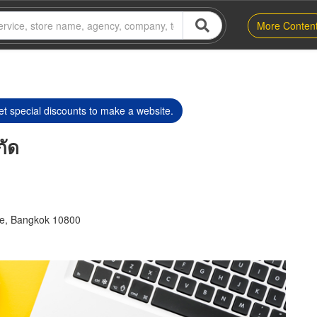
More Conten
t special discounts to make a website.
กัด
e, Bangkok 10800