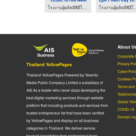
โรงงานผู้ผลิตอีพีอีโฟม ชลบุรี - ไทยรุ่งเรือง โฟม
โรงงานผู้ผลิตอีพีอีโฟม ชลบุรี - ไทยรุ่งเรือง โฟม
โรงงานผู้ผลิตอีพีอีโฟม ช
About U
Corporate 
Privacy Pol
Thailand YellowPages
Cyber-Poli
Thailand YellowPages Powered by Teleinfo
Cookies-Po
Media Public Company Limited a subsidiary of
Terms and 
AIS As a leader who never stops developing the
Testimonia
best digital marketing services through website
Global Yel
platform that including products and services from
COVID-19
trusted entrepreneur list that have been verified
Domain regi
by YellowPages and display on all business
categories in Thailand. We deliver service
beyond expectation from professional team.