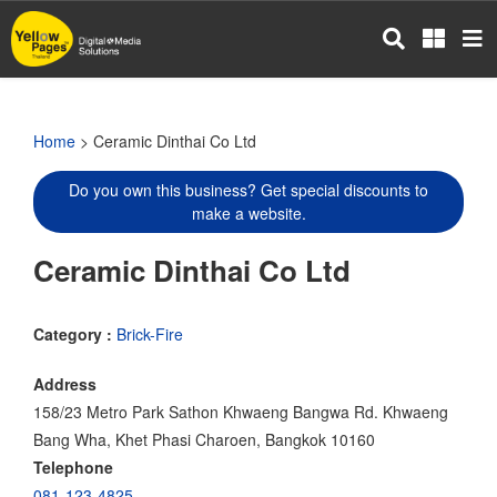
Skip
to
main
content
Home
> Ceramic Dinthai Co Ltd
Do you own this business? Get special discounts to
make a website.
Ceramic Dinthai Co Ltd
Category :
Brick-Fire
Address
158/23 Metro Park Sathon Khwaeng Bangwa Rd. Khwaeng
Bang Wha, Khet Phasi Charoen, Bangkok 10160
Telephone
081-123-4825