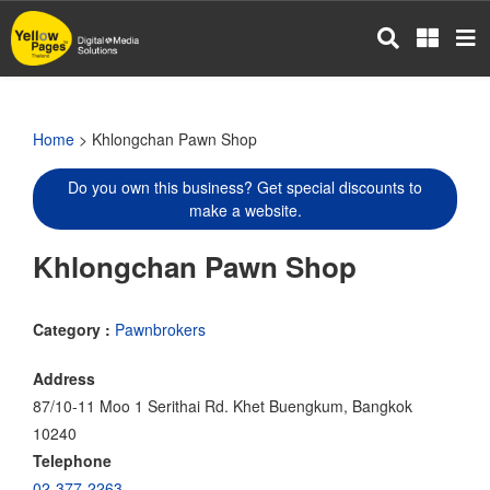
Skip
to
main
content
Home
> Khlongchan Pawn Shop
Do you own this business? Get special discounts to
make a website.
Khlongchan Pawn Shop
Category :
Pawnbrokers
Address
87/10-11 Moo 1 Serithai Rd. Khet Buengkum, Bangkok
10240
Telephone
02-377-2263