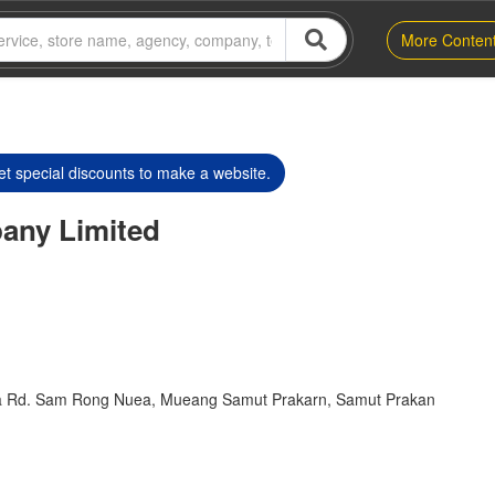
More Conten
t special discounts to make a website.
any Limited
dra Rd. Sam Rong Nuea, Mueang Samut Prakarn, Samut Prakan