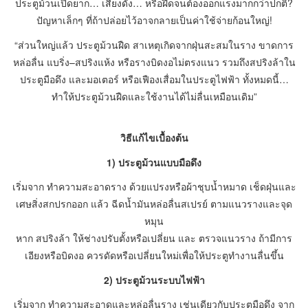
ประตูม้วนเปิดยาก… เสียงดัง… หรือฝืดจนต้องออกแรงมากกว่าปกติ?
ปัญหาเล็กๆ ที่ถ้าปล่อยไว้อาจกลายเป็นค่าใช้จ่ายก้อนใหญ่!
“ส่วนใหญ่แล้ว ประตูม้วนฝืด สาเหตุเกิดจากฝุ่นสะสมในราง ขาดการ
หล่อลื่น แบริ่ง–สปริงแห้ง หรือรางบิดงอไม่ตรงแนว รวมถึงสปริงล้าใน
ประตูมือดึง และมอเตอร์ หรือเฟืองเสื่อมในประตูไฟฟ้า ทั้งหมดนี้…
ทำให้ประตูม้วนฝืดและใช้งานได้ไม่ลื่นเหมือนเดิม”
วิธีแก้ไขเบื้องต้น
1) ประตูม้วนแบบมือดึง
เริ่มจาก ทำความสะอาดราง ด้วยแปรงหรือผ้าชุบน้ำหมาด เช็ดฝุ่นและ
เศษสิ่งสกปรกออก แล้ว ฉีดน้ำมันหล่อลื่นสเปรย์ ตามแนวรางและจุด
หมุน
หาก สปริงล้า ให้ช่างปรับตั้งหรือเปลี่ยน และ ตรวจแนวราง ถ้ามีการ
เอียงหรือบิดงอ ควรดัดหรือเปลี่ยนใหม่เพื่อให้ประตูทำงานลื่นขึ้น
2) ประตูม้วนระบบไฟฟ้า
เริ่มจาก ทำความสะอาดและหล่อลื่นราง เช่นเดียวกับประตูมือดึง จาก