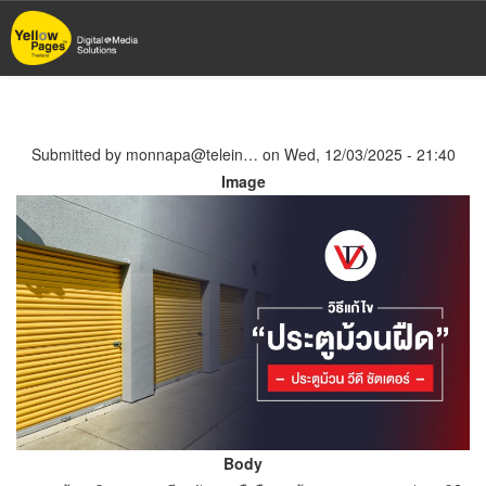
Skip
to
main
content
Submitted by
monnapa@telein…
on
Wed, 12/03/2025 - 21:40
Image
Body