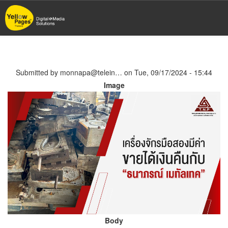
Skip
to
main
content
Submitted by
monnapa@telein…
on
Tue, 09/17/2024 - 15:44
Image
Body