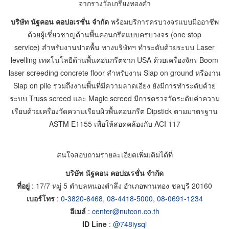
จากรางวัลเกรียงทองคำ
บริษัท นัฐคอน คอปอเรชั่น จำกัด
พร้อมบริการครบวงจรแบบมืออาชีพ
ด้วยผู้เชี่ยวชาญด้านพื้นคอนกรีตแบบครบวงจร (one stop
service) สำหรับงานปาดพื้น ทางบริษัทฯ ทำระดับด้วยระบบ Laser
levelling เทคโนโลยีด้านพื้นคอนกรีตจาก USA ด้วยเครื่องจักร Boom
laser screeding concrete floor สำหรับงาน Slap on ground หรืองาน
Slap on pile รวมถึงงานพื้นที่มีความลาดเอียง ยังมีการทำระดับด้วย
ระบบ Truss screed และ Magic screed มีการตรวจวัดระดับค่าความ
เรียบด้วยเครื่องวัดความเรียบผิวพื้นคอนกรีต Dipstick ตามมาตรฐาน
ASTM E1155 เพื่อให้สอดคล้องกับ ACI 117
สนใจสอบถามรายละเอียดเพิ่มเติมได้ที่
บริษัท นัฐคอน คอปอเรชั่น จำกัด
ที่อยู่
: 17/7 หมู่ 5 ตำบลหนองตำลึง อำเภอพานทอง ชลบุรี 20160
เบอร์โทร
:
0-3820-6468
,
08-4418-5000
,
08-0691-1234
อีเมล์
:
center@nutcon.co.th
ID Line
:
@748iysqi