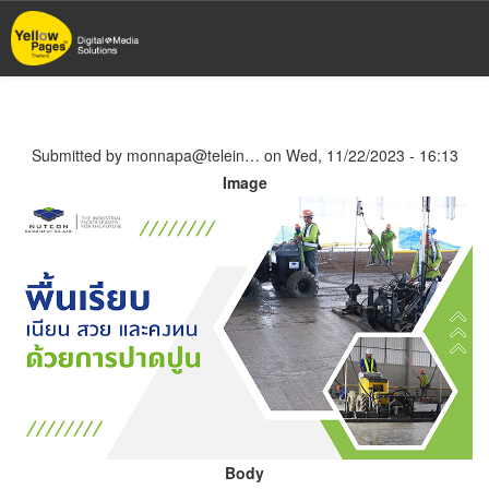
Skip
to
main
content
Submitted by
monnapa@telein…
on
Wed, 11/22/2023 - 16:13
Image
Body