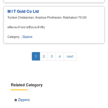
M I T Gold Co Ltd
Tumbol Chetsamian, Amphoe Photharam, Ratchaburi 70120
ผลิตและจำหน่ายซิปและหัวซิป
Category
:
Zippers
Pagination
Current
1
Page
2
Page
3
Page
4
Next
next
page
page
Related Category
Zippers