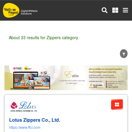
Skip
to
main
content
About 33 results for Zippers category
Wholesale
Retail
Manufacturer
Dealer
Exporter/Importer
Service Business
Lotus Zippers Co., Ltd.
https://www.ซิป.com