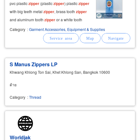
pvc plastic
zipper
(plastic
zipper
) plastic
zipper
with big teeth metal
zipper
, brass tooth
zipper
and aluminum tooth
zipper
or a white tooth
zipper
, size teeth number 3, number 4, number
Category
:
Garment Accessories, Equipment & Supplies
5, number 8, number 10 wholesale ready-
made hem fabric, bias
S Manus Zippers LP
Khwang Khlong Ton Sai, Khet Khlong San, Bangkok 10600
ด้าย
Category
:
Thread
Worldjak