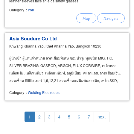
leather sleeves face shields safety glasses
industrial paints & chemicals steel paint anti-
Category
:
Iron
rust primer industrial enamel paint
Asia Soudure Co Ltd
Khwang Khanna Yao, Khet Khanna Yao, Bangkok 10230
ผู้นำเข้า ผู้แทนจำหน่าย ลวดเชื่อมพิเศษ ซ่อมบำรุง ทุกชนิด MIG, TIG,
SILVER BRAZING, GASROD, ARGON, FLUX CORWIRE, เหล็กหล่อ,
เหล็กแข็ง, เหล็กเหนียว, เหล็กแม่พิมพ์, อลูมิเนียม, สแตนเลส, ลวดเชื่อมเงิน,
ลวดเชื่อม Stillte เบอร์ 1,6,12,21 ลวดเชื่อมแม่พิมพ์พลาสติก, เหล็ก SKD,
SKS, SCM เซาะร่อง, ผงลวด, ผงเชื่อม
Category
:
Welding Electrodes
Pagination
Current
1
Page
2
Page
3
Page
4
Page
5
Page
6
Page
7
Next
next
page
page