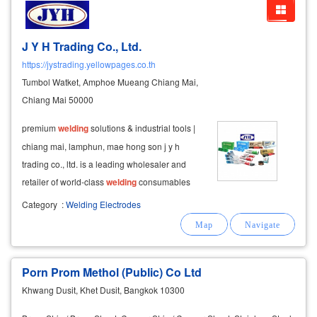
J Y H Trading Co., Ltd.
https://jystrading.yellowpages.co.th
Tumbol Watket, Amphoe Mueang Chiang Mai,
Chiang Mai 50000
premium
welding
solutions & industrial tools |
chiang mai, lamphun, mae hong son j y h
trading co., ltd. is a leading wholesaler and
retailer of world-class
welding
consumables
and industrial equipment. we specialize in
Category
:
Welding Electrodes
providing high-quality
welding
rods, advanced
welding
machines, and essential
Porn Prom Methol (Public) Co Ltd
Khwang Dusit, Khet Dusit, Bangkok 10300