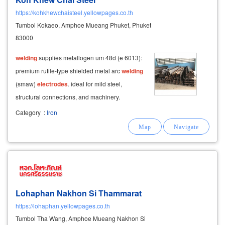
https://kohkhewchaisteel.yellowpages.co.th
Tumbol Kokaeo, Amphoe Mueang Phuket, Phuket
83000
welding
supplies metallogen um 48d (e 6013):
premium rutile-type shielded metal arc
welding
(smaw)
electrodes
. ideal for mild steel,
structural connections, and machinery.
Category
:
Iron
Lohaphan Nakhon Si Thammarat
https://lohaphan.yellowpages.co.th
Tumbol Tha Wang, Amphoe Mueang Nakhon Si