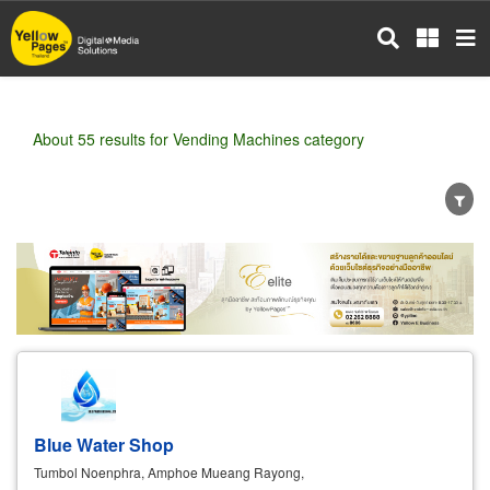
Skip
to
main
content
About 55 results for Vending Machines category
Wholesale
Retail
Manufacturer
Dealer
Exporter/Importer
Service Business
Blue Water Shop
Tumbol Noenphra, Amphoe Mueang Rayong,