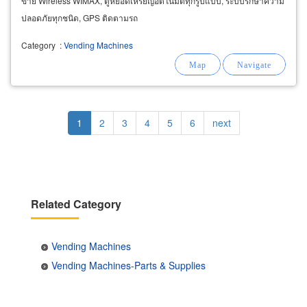
ข่าย Wireless WIMAX, ตู้หยอดเหรียญอัตโนมัติทุกรูปแบบ, ระบบรักษาความ
ปลอดภัยทุกชนิด, GPS ติดตามรถ
Category
:
Vending Machines
Pagination
Current
1
Page
2
Page
3
Page
4
Page
5
Page
6
Next
next
page
page
Related Category
Vending Machines
Vending Machines-Parts & Supplies