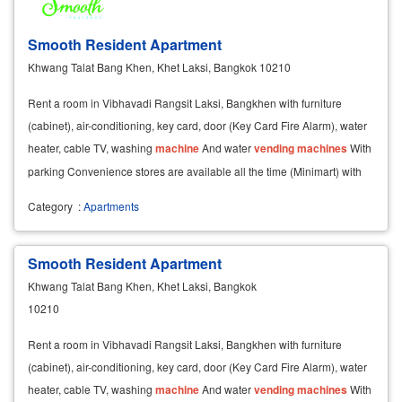
Smooth Resident Apartment
Khwang Talat Bang Khen, Khet Laksi, Bangkok 10210
Rent a room in Vibhavadi Rangsit Laksi, Bangkhen with furniture
(cabinet), air-conditioning, key card, door (Key Card Fire Alarm), water
heater, cable TV, washing
machine
And water
vending
machines
With
parking Convenience stores are available all the time (Minimart) with
high speed internet (Free WiFi
Category
:
Apartments
Smooth Resident Apartment
Khwang Talat Bang Khen, Khet Laksi, Bangkok
10210
Rent a room in Vibhavadi Rangsit Laksi, Bangkhen with furniture
(cabinet), air-conditioning, key card, door (Key Card Fire Alarm), water
heater, cable TV, washing
machine
And water
vending
machines
With