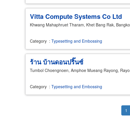
Vitta Compute Systems Co Ltd
Khwang Mahaphruet Tharam, Khet Bang Rak, Bangko
Category
:
Typesetting and Embossing
ร้าน บ้านดอนปริ๊นซ์
Tumbol Choengnoen, Amphoe Mueang Rayong, Rayo
Category
:
Typesetting and Embossing
Pagination
Cu
1
pa