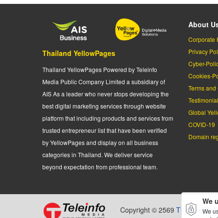
About U
Corporate 
Privacy Pol
Thailand YellowPages
Cyber-Poli
Thailand YellowPages Powered by Teleinfo
Cookies-Po
Media Public Company Limited a subsidiary of
Terms and 
AIS As a leader who never stops developing the
Testimonia
best digital marketing services through website
Global Yel
platform that including products and services from
COVID-19
trusted entrepreneur list that have been verified
Domain regi
by YellowPages and display on all business
categories in Thailand. We deliver service
beyond expectation from professional team.
We u
Copyright © 2569
Thailand Yel
We us