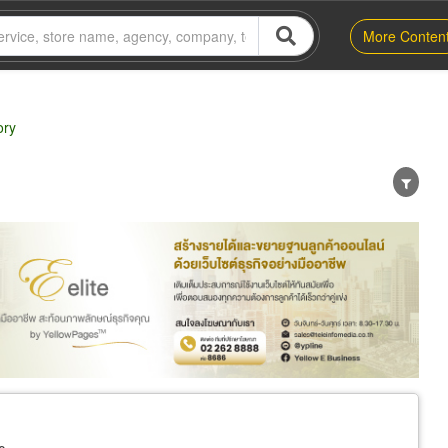
More Conten
ory
er
Exporter/Importer
Service Business