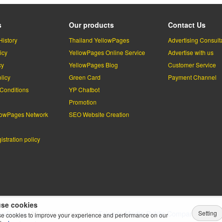
s
Our products
Contact Us
History
Thailand YellowPages
Advertising Consult
icy
YellowPages Online Service
Advertise with us
cy
YellowPages Blog
Customer Service
licy
Green Card
Payment Channel
Conditions
YP Chatbot
l
Promotion
lowPages Network
SEO Website Creation
stration policy
se cookies
Setting
lowPages.
All rights reserved by
Teleinfo Media Public Company Limited
e cookies to improve your experience and performance on our