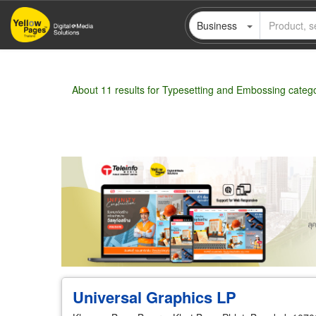
Skip
Business
to
main
content
About 11 results for Typesetting and Embossing categ
Wholesale
Retail
Manufacturer
Deal
Universal Graphics LP