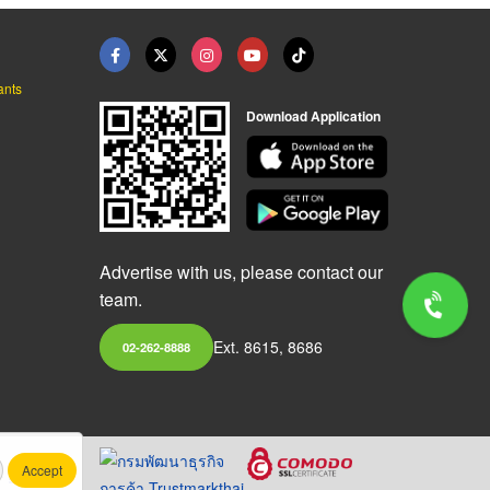
ants
Download Application
Advertise with us, please contact our
team.
Ext. 8615, 8686
02-262-8888
Accept
.