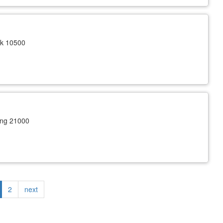
k 10500
ng 21000
rrent
Page
2
Next
next
ge
page