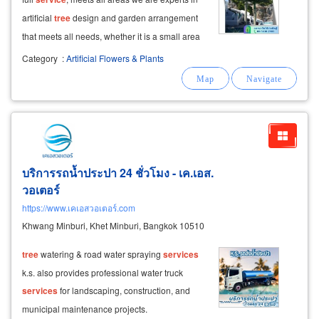
artificial
tree
design and garden arrangement
that meets all needs, whether it is a small area
or a large project. we are ready to create the
Category
:
Artificial Flowers & Plants
garden of your dreams.
บริการรถน้ำประปา 24 ชั่วโมง - เค.เอส.
วอเตอร์
https://www.เคเอสวอเตอร์.com
Khwang Minburi, Khet Minburi, Bangkok 10510
tree
watering & road water spraying
services
k.s. also provides professional water truck
services
for landscaping, construction, and
municipal maintenance projects.