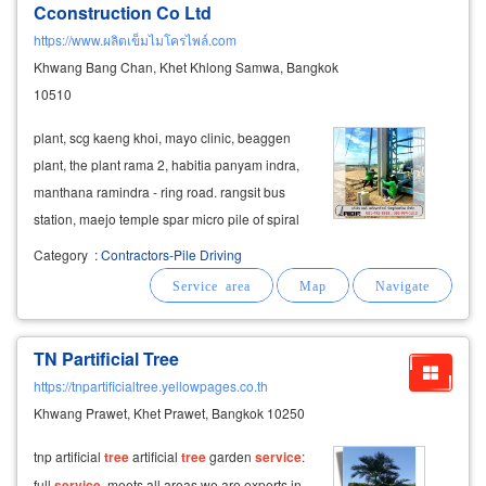
Cconstruction Co Ltd
https://www.ผลิตเข็มไมโครไพล์.com
Khwang Bang Chan, Khet Khlong Samwa, Bangkok
10510
plant, scg kaeng khoi, mayo clinic, beaggen
plant, the plant rama 2, habitia panyam indra,
manthana ramindra - ring road. rangsit bus
station, maejo temple spar micro pile of spiral
micro pile pile spong micro pile diameter Ø20
Category
:
Contractors-Pile Driving
cm, Ø25 cm micro spun quality grade a strong,
the maximum weight per
tree
TN Partificial Tree
https://tnpartificialtree.yellowpages.co.th
Khwang Prawet, Khet Prawet, Bangkok 10250
​ tnp artificial
tree
artificial
tree
garden
service
:
full
service
, meets all areas we are experts in