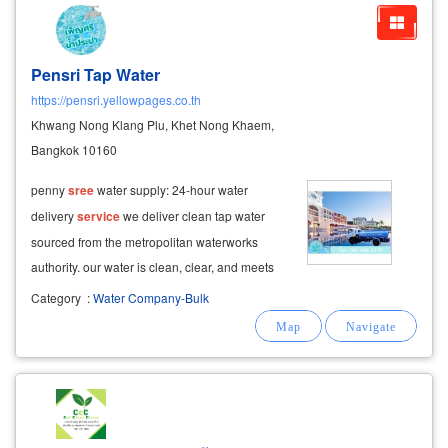
Pensri Tap Water
https://pensri.yellowpages.co.th
Khwang Nong Klang Plu, Khet Nong Khaem,
Bangkok 10160
penny
sree
water supply: 24-hour water
delivery
service
we deliver clean tap water
sourced from the metropolitan waterworks
authority. our water is clean, clear, and meets
quality standards for immediate consumption
Category
:
Water Company-Bulk
and use. trust in our quality and fast, reliable
service
.