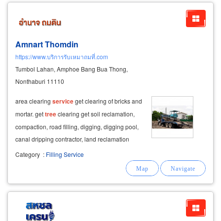
Amnart Thomdin
https://www.บริการรับเหมาถมที่.com
Tumbol Lahan, Amphoe Bang Bua Thong,
Nonthaburi 11110
area clearing
service
get clearing of bricks and
mortar. get
tree
clearing get soil reclamation,
compaction, road filling, digging, digging pool,
canal dripping contractor, land reclamation
contractor, road reclamation.
Category
:
Filling Service