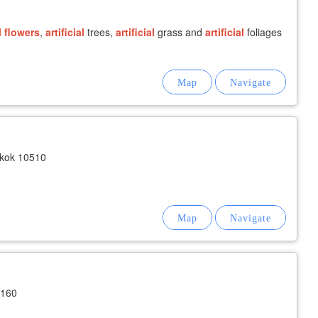
l
flowers
,
artificial
trees,
artificial
grass and
artificial
foliages
gkok 10510
0160