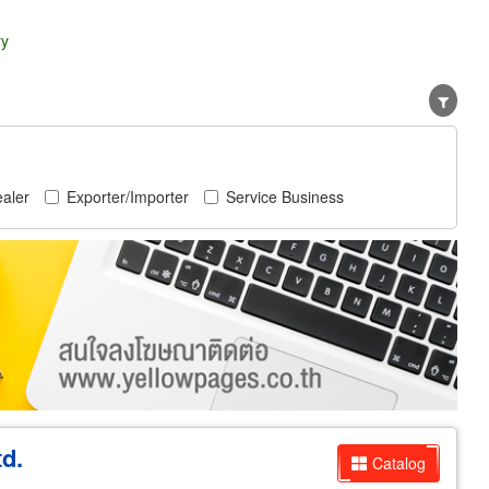
ry
aler
Exporter/Importer
Service Business
td.
Catalog