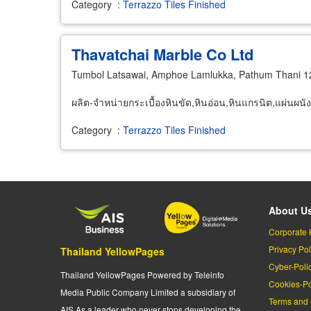
Category
:
Terrazzo Tiles Finished
Thavatchai Marble Co Ltd
Tumbol Latsawai, Amphoe Lamlukka, Pathum Thani 
ผลิต-จำหน่ายกระเบื้องหินขัด,หินอ่อน,หินแกรนิต,แผ่นผนัง
Category
:
Terrazzo Tiles Finished
About U
Corporate 
Privacy Pol
Thailand YellowPages
Cyber-Poli
Thailand YellowPages Powered by Teleinfo
Cookies-Po
Media Public Company Limited a subsidiary of
Terms and 
AIS As a leader who never stops developing the