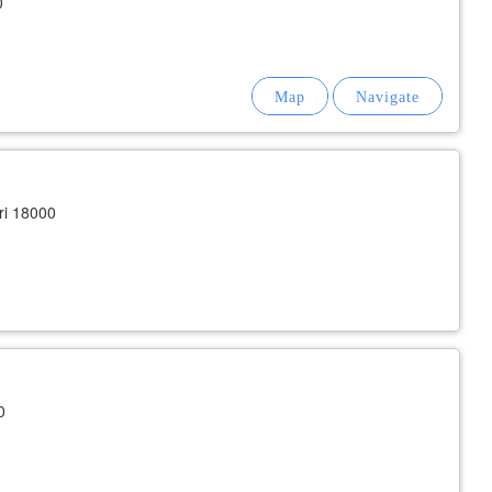
0
ri 18000
0