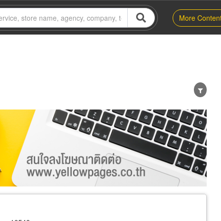
More Conten
er
Exporter/Importer
Service Business