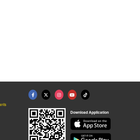
ants
Download Application