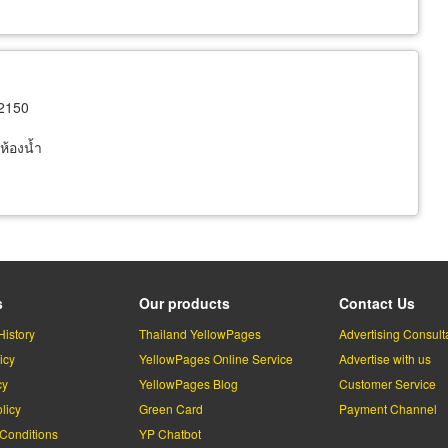
12150
ห้องน้ำ
s
Our products
Contact Us
History
Thailand YellowPages
Advertising Consult
icy
YellowPages Online Service
Advertise with us
cy
YellowPages Blog
Customer Service
licy
Green Card
Payment Channel
Conditions
YP Chatbot