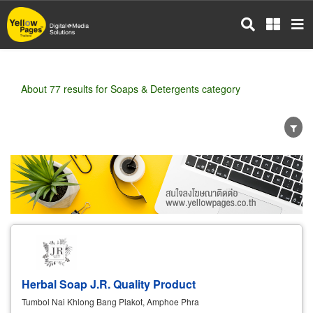
Skip
to
main
content
About 77 results for Soaps & Detergents category
Wholesale
Retail
Manufacturer
Dealer
Exporter/Importer
Service Business
Herbal Soap J.R. Quality Product
Tumbol Nai Khlong Bang Plakot, Amphoe Phra