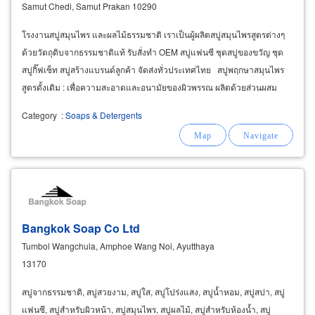
Samut Chedi, Samut Prakan 10290
โรงงานสบู่สมุนไพร และผลไม้ธรรมชาติ เราเป็นผู้ผลิตสบู่สมุนไพรสูตรต่างๆ
ด้วยวัตถุดิบจากธรรมชาติแท้ รับสั่งทำ OEM สบู่แฟนซี ชุดสบู่ของขวัญ ชุด
สบู่กิ๊ฟเซ็ท สบู่สร้างแบรนด์ลูกค้า จัดส่งทั่วประเทศไทย สบู่พฤกษาสมุนไพร
สูตรดั้งเดิม : เพื่อความสะอาดและอนามัยของผิวพรรณ ผลิตด้วยส่วนผสม
สมุนไพรธรรมชาติ
Category
:
Soaps & Detergents
Bangkok Soap Co Ltd
Tumbol Wangchula, Amphoe Wang Noi, Ayutthaya
13170
สบู่จากธรรมชาติ, สบู่สวยงาม, สบู่ใส, สบู่โปร่งแสง, สบู่น้ำหอม, สบู่สปา, สบู่
แฟนซี, สบู่สำหรับผิวหน้า, สบู่สมุนไพร, สบู่ผลไม้, สบู่สำหรับห้องน้ำ, สบู่