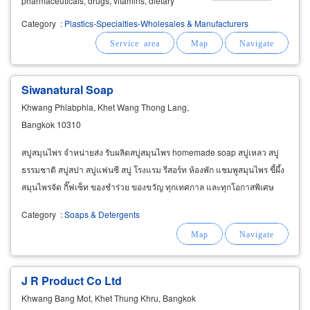
pharmaceuticals, drugs, vitamins, dietary
supplements, cosmetics,
detergents
,
Category
:
Plastics-Specialties-Wholesales & Manufacturers
dishwashing liquids, fabric softeners, liquid
soaps
, shower gels, shampoos, conditioners
Siwanatural Soap
Khwang Phlabphla, Khet Wang Thong Lang,
Bangkok 10310
สบู่สมุนไพร จำหน่ายส่ง รับผลิตสบู่สมุนไพร homemade soap สบู่เหลว สบู่
ธรรมชาติ สบู่สปา สบู่แฟนซี สบู่ โรงแรม รีสอร์ท ห้องพัก แชมพูสมุนไพร ขี้ผึ้ง
สมุนไพรจัด กิ๊ฟเซ็ท ของชำร่วย ของขวัญ ทุกเทศกาล และทุกโอกาสพิเศษ
Category
:
Soaps & Detergents
J R Product Co Ltd
Khwang Bang Mot, Khet Thung Khru, Bangkok