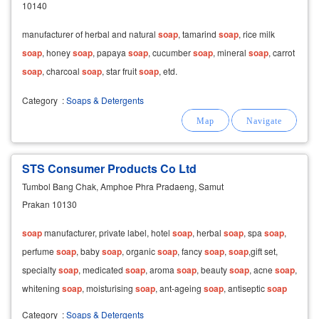
10140
manufacturer of herbal and natural
soap
, tamarind
soap
, rice milk
soap
, honey
soap
, papaya
soap
, cucumber
soap
, mineral
soap
, carrot
soap
, charcoal
soap
, star fruit
soap
, etd.
Category
:
Soaps & Detergents
STS Consumer Products Co Ltd
Tumbol Bang Chak, Amphoe Phra Pradaeng, Samut
Prakan 10130
soap
manufacturer, private label, hotel
soap
, herbal
soap
, spa
soap
,
perfume
soap
, baby
soap
, organic
soap
, fancy
soap
,
soap
,gift set,
specialty
soap
, medicated
soap
, aroma
soap
, beauty
soap
, acne
soap
,
whitening
soap
, moisturising
soap
, ant-ageing
soap
, antiseptic
soap
Category
:
Soaps & Detergents