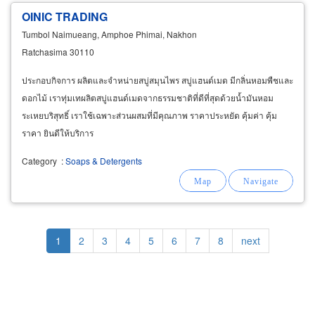
OINIC TRADING
Tumbol Naimueang, Amphoe Phimai, Nakhon
Ratchasima 30110
ประกอบกิจการ ผลิตและจำหน่ายสบู่สมุนไพร สบู่แฮนด์เมด มีกลิ่นหอมพืชและ
ดอกไม้ เราทุ่มเทผลิตสบู่แฮนด์เมดจากธรรมชาติที่ดีที่สุดด้วยน้ำมันหอม
ระเหยบริสุทธิ์ เราใช้เฉพาะส่วนผสมที่มีคุณภาพ ราคาประหยัด คุ้มค่า คุ้ม
ราคา ยินดีให้บริการ
Category
:
Soaps & Detergents
Pagination
Current
1
Page
2
Page
3
Page
4
Page
5
Page
6
Page
7
Page
8
Next
next
page
page