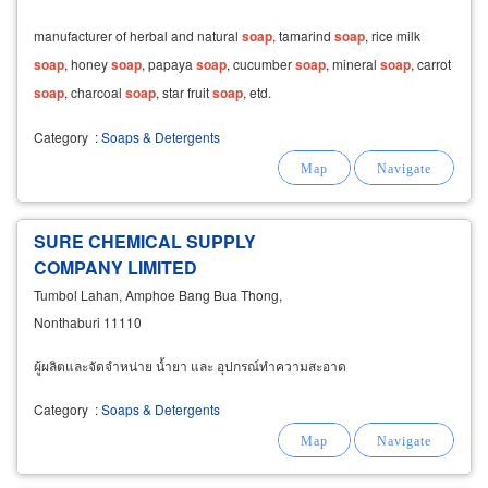
manufacturer of herbal and natural
soap
, tamarind
soap
, rice milk
soap
, honey
soap
, papaya
soap
, cucumber
soap
, mineral
soap
, carrot
soap
, charcoal
soap
, star fruit
soap
, etd.
Category
:
Soaps & Detergents
SURE CHEMICAL SUPPLY
COMPANY LIMITED
Tumbol Lahan, Amphoe Bang Bua Thong,
Nonthaburi 11110
ผู้ผลิตและจัดจำหน่าย น้ำยา และ อุปกรณ์ทำความสะอาด
Category
:
Soaps & Detergents